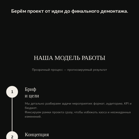
Берём проект от идеи до финального демонтажа.
НАША МОДЕЛЬ РАБОТЫ
Прозрачный процесс — прогнозируемый результат
Бриф
и цели
Мы детально разбираем задачи мероприятия: формат, аудиторию, KPI и
бюджет.
Фиксируем рамки проекта сразу, чтобы избежать хаоса и неожиданных
изменений.
Концепция