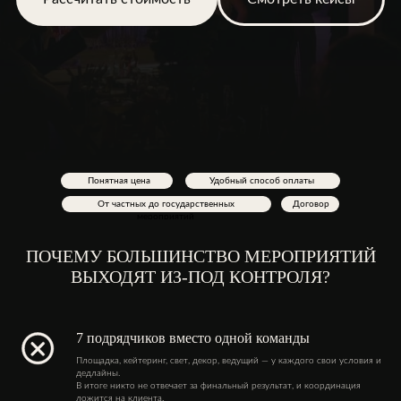
Понятная цена
Удобный способ оплаты
От частных до государственных
Договор
мероприятий
ПОЧЕМУ БОЛЬШИНСТВО МЕРОПРИЯТИЙ
ВЫХОДЯТ ИЗ-ПОД КОНТРОЛЯ?
7 подрядчиков вместо одной команды
Площадка, кейтеринг, свет, декор, ведущий — у каждого свои условия и
дедлайны.
В итоге никто не отвечает за финальный результат, и координация
ложится на клиента.