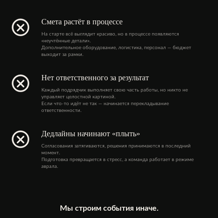
Смета растёт в процессе
На старте всё выглядит красиво, но в процессе появляются
«неучтённые детали».
Дополнительное оборудование, логистика, персонал — бюджет
выходит за рамки.
Нет ответственного за результат
Каждый подрядчик выполняет свою часть работы, но никто не
управляет целостной картиной.
Если что-то идёт не так — начинается перекладывание
ответственности.
Дедлайны начинают «плыть»
Согласования затягиваются, решения принимаются в последний
момент.
Подготовка превращается в стресс, а команда работает в режиме
аврала.
Мы строим события иначе.