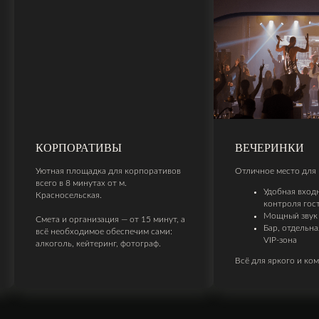
ВЕЧЕРИНКИ
СВАДЬБЫ
Отличное место для вечеринок:
Проведите незабыва
центре Москвы — ка
Удобная входная группа для
шумную, с ведущими
контроля гостей
и кейтерингом. Уютн
Мощный звук 10 кВт
отдельной гримёрко
Бар, отдельная кухня и уютная
фотогеничным инте
VIP-зона
подстроится под лю
пожелания.
Всё для яркого и комфортного отдыха.