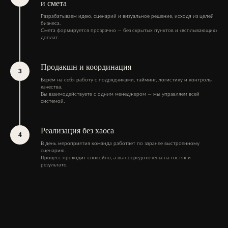
и смета
Разрабатываем идею, сценарий и визуальное решение, исходя из целей
бизнеса.
Смета формируется прозрачно — без скрытых пунктов и «всплывающих»
доплат.
Продакшн и координация
Берём на себя работу с подрядчиками, тайминг, логистику и контроль
качества.
Вы взаимодействуете с одним менеджером — мы управляем всей
системой.
Реализация без хаоса
В день мероприятия команда работает по заранее выстроенному
сценарию.
Процесс проходит спокойно, а вы сосредоточены на гостях и
результате.