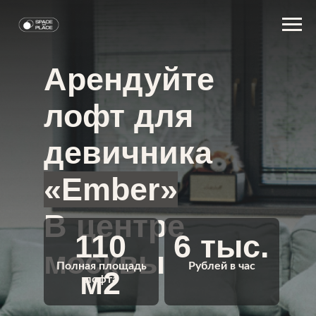
Арендуйте
лофт для
девичника
«Ember»
В центре
110
6 тыс.
москвы
Полная площадь
Рублей в час
м2
лофта