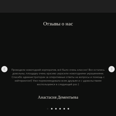
Отзывы о нас
Проводили новогодний корпоратив, всё было очень классно! Все остались
довольны, площадку очень красиво украсили новогодними украшениями.
Спасибо администраторам за оперативные ответы на вопросы и помощь с
кейтерингом!) Уже порекомендовала всем друзьям и с удовольствием
воспользуемся в следующий раз :)
Анастасия Дементьева