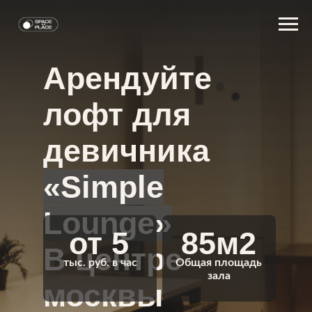
Арендуйте
лофт для
девичника
«Simple
Lounge»
от 5
85м2
В центре
тыс. руб. в час
Общая площадь
зала
москвы