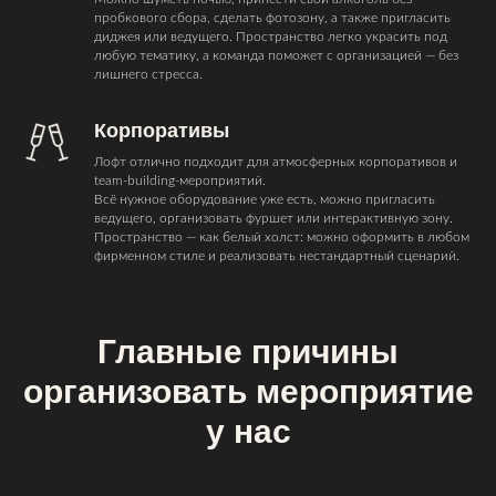
пробкового сбора, сделать фотозону, а также пригласить
диджея или ведущего. Пространство легко украсить под
любую тематику, а команда поможет с организацией — без
лишнего стресса.
Корпоративы
Лофт отлично подходит для атмосферных корпоративов и
team-building-мероприятий.
Всё нужное оборудование уже есть, можно пригласить
ведущего, организовать фуршет или интерактивную зону.
Пространство — как белый холст: можно оформить в любом
фирменном стиле и реализовать нестандартный сценарий.
Главные причины
организовать мероприятие
у нас