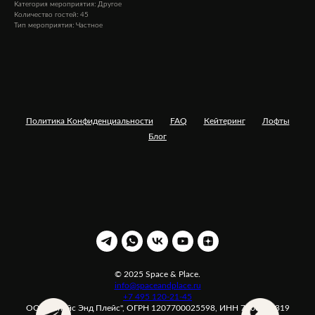
Категория мероприятия: Другое
Количество гостей: 45
Тип мероприятия: Частное
Политика Конфиденциальности
FAQ
Кейтеринг
Лофты
Блог
© 2025 Space & Place.
info@spaceandplace.ru
+7 495 120-21-45
ООО "Спейс Энд Плейс", ОГРН 1207700025598, ИНН 7708371319