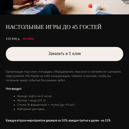
НАСТОЛЬНЫЕ ИГРЫ ДО 45 ГОСТЕЙ
153 840
р.
184 608
р.
Заказать в 1 клик
Организация под ключ: площадка, оборудование, персонал и питание по сценарию
мероприятия. Мы берём на себя координацию, тайминг и монтаж, чтобы вы
получили яркое событие без лишних забот.
Что входит:
Аренда лофта на 6 часов
Куллер + вода (19 л)
Столы (8 фуршетных) + стулья (до 45 шт.)
Кейтеринг доставка
Каждое второе мероприятие дешевле на 10%, каждое третье и далее - на 15%