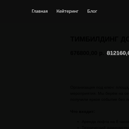
Главная
Кейтеринг
Блог
ТИМБИЛДИНГ ДО
676800,00
р.
812160,
Заказать в 1 клик
Организация под ключ: площа
мероприятия. Мы берём на се
получили яркое событие без л
Что входит:
Аренда лофта на 8 часо
Технический админмстр