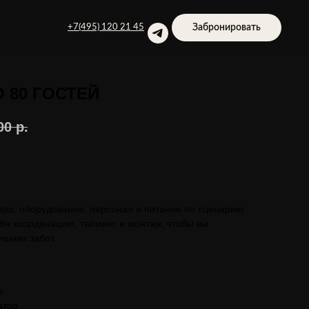
Забронировать
+7(495) 120 21 45
 80 ГОСТЕЙ
00
р.
дка, оборудование, персонал и питание по сценарию
бя координацию, тайминг и монтаж, чтобы вы
ишних забот.
в
атор