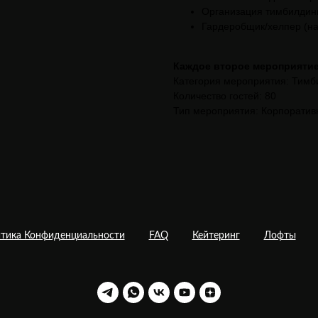
Организация тимбилдин
Гардеробщик/хелпер (на
Каждое второе мероприятие 
Категория мероприятия: Тимб
Количество гостей: 80
Тип мероприятия: Корпоратив
тика Конфиденциальности
FAQ
Кейтеринг
Лофты