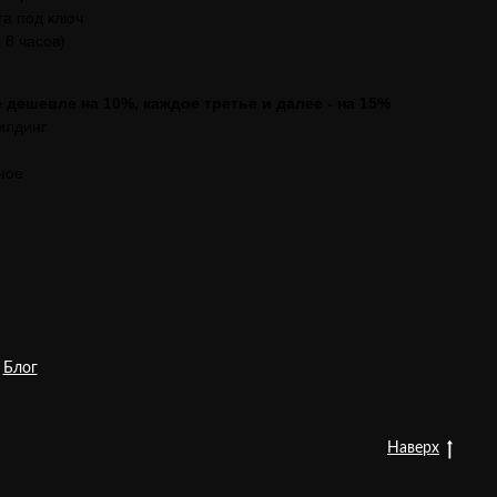
га под ключ
 8 часов)
дешевле на 10%, каждое третье и далее - на 15%
илдинг
ное
Блог
Наверх