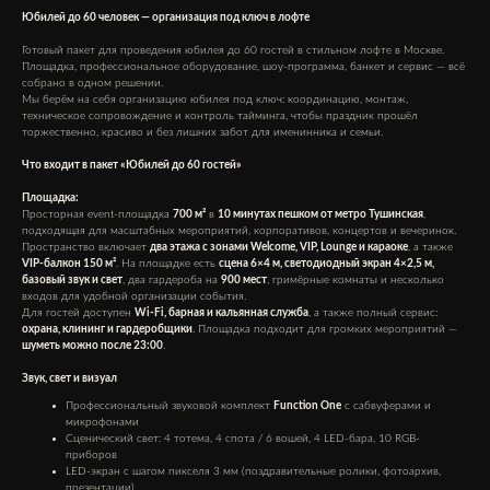
Юбилей до 60 человек — организация под ключ в лофте
Готовый пакет для проведения юбилея до 60 гостей в стильном лофте в Москве.
Площадка, профессиональное оборудование, шоу-программа, банкет и сервис — всё
собрано в одном решении.
Мы берём на себя организацию юбилея под ключ: координацию, монтаж,
техническое сопровождение и контроль тайминга, чтобы праздник прошёл
торжественно, красиво и без лишних забот для именинника и семьи.
Что входит в пакет «Юбилей до 60 гостей»
Площадка:
Просторная event-площадка
700 м²
в
10 минутах пешком от метро Тушинская
,
подходящая для масштабных мероприятий, корпоративов, концертов и вечеринок.
Пространство включает
два этажа с зонами Welcome, VIP, Lounge и караоке
, а также
VIP-балкон 150 м²
. На площадке есть
сцена 6×4 м, светодиодный экран 4×2,5 м,
базовый звук и свет
, два гардероба на
900 мест
, гримёрные комнаты и несколько
входов для удобной организации события.
Для гостей доступен
Wi-Fi, барная и кальянная служба
, а также полный сервис:
охрана, клининг и гардеробщики
. Площадка подходит для громких мероприятий —
шуметь можно после 23:00
.
Звук, свет и визуал
Профессиональный звуковой комплект
Function One
с сабвуферами и
микрофонами
Сценический свет: 4 тотема, 4 спота / 6 вошей, 4 LED-бара, 10 RGB-
приборов
LED-экран с шагом пикселя 3 мм (поздравительные ролики, фотоархив,
презентации)