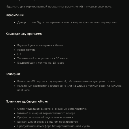
Идеально для торжественной программы, выступлений и музыкальных пауз.
Оформление
Декор столов Signature: премиальные скатерти, флористика, сервировка
Команда и шоу-программа
Ведущий для проведения юбилея
Кавер-группа
DJ
Технический специалист на 10 часов
Гардеробщик / хелпер на 10 часов
Кейтеринг
Банкет на 60 персон с сервировкой, обслуживанием и декором столов
Кальянный кейтеринг в lounge-зоне или на улице в тёплый сезон (3 кальяна
на 3 часа)
Почему это удобно для юбилея
Один подрядчик вместо 6–8 разных исполнителей
Готовый сценарий торжественного вечера
Профессиональный звук и живая музыка
Банкет, шоу и сервис в одном пространстве
Продуманная атмосфера без организационной суеты