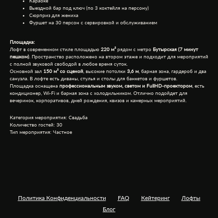
Караоке
Выездной бар под ключ (по 3 коктейля на персону)
Сюрприз для жениха
Фуршет на 30 персон с сервировкой и обслуживанием
Площадка:
Лофт в современном стиле площадью
220 м²
рядом с метро
Бутырская (7 минут
пешком)
. Пространство расположено на втором этаже и подходит для мероприятий
с полной звуковой свободой в любое время суток.
Основной зал
150 м² со сценой
, высокие потолки
3,6 м
, барная зона, гардероб и два
санузла. В лофте есть диваны, стулья и столы для банкетов и фуршетов.
Площадка оснащена
профессиональным звуком, светом и FullHD-проектором
, есть
кондиционер, Wi-Fi и барная зона с холодильником. Отлично подойдет для
вечеринок, корпоративов, дней рождения, квизов и камерных мероприятий.
Категория мероприятия: Свадьба
Количество гостей: 30
Тип мероприятия: Частное
Политика Конфиденциальности
FAQ
Кейтеринг
Лофты
Блог