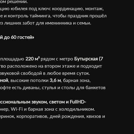
ном решении.
ацию юбилея под ключ: координацию, монтаж,
е и контроль тайминга, чтобы праздник прошёл
ез лишних забот для именинника и семьи.
й до 60 гостей»
е площадью
220 м²
рядом с метро
Бутырская (7
тво расположено на втором этаже и подходит
звуковой свободой в любое время суток.
еной
, высокие потолки
3,6 м
, барная зона,
лофте есть диваны, стулья и столы для банкетов
ссиональным звуком, светом и FullHD-
онер, Wi-Fi и барная зона с холодильником.
ринок, корпоративов, дней рождения, квизов и