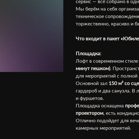
сервис — всё собрано в од
Мы берём на себя организ
техническое сопровождени
торжественно, красиво и б
Что входит в пакет «Юбиле
Площадка:
Лофт в современном стил
минут пешком)
. Пространс
для мероприятий с полной 
Основной зал
150 м² со сц
гардероб и два санузла. В 
и фуршетов.
Площадка оснащена
профе
проектором
, есть кондици
Отлично подойдет для вече
камерных мероприятий.