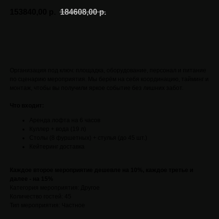
153840,00
р.
184608,00
р.
Заказать в 1 клик
Организация под ключ: площадка, оборудование, персонал и питание
по сценарию мероприятия. Мы берём на себя координацию, тайминг и
монтаж, чтобы вы получили яркое событие без лишних забот.
Что входит:
Аренда лофта на 6 часов
Куллер + вода (19 л)
Столы (8 фуршетных) + стулья (до 45 шт.)
Кейтеринг доставка
Каждое второе мероприятие дешевле на 10%, каждое третье и
далее - на 15%
Категория мероприятия: Другое
Количество гостей: 45
Тип мероприятия: Частное