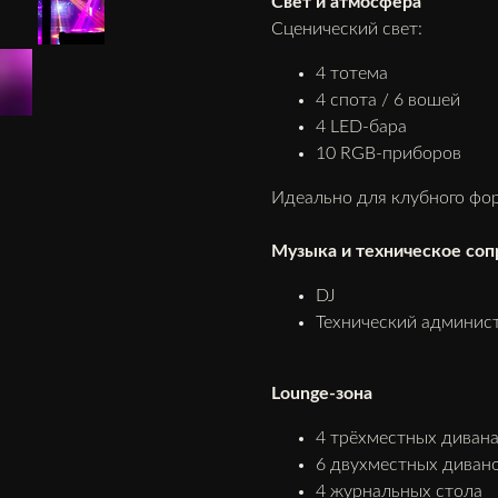
Свет и атмосфера
Сценический свет:
4 тотема
4 спота / 6 вошей
4 LED-бара
10 RGB-приборов
Идеально для клубного фор
Музыка и техническое со
DJ
Технический админист
Lounge-зона
4 трёхместных диван
6 двухместных диван
4 журнальных стола