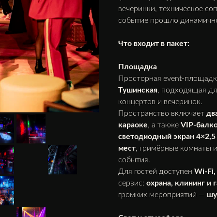
вечеринки, техническое с
событие прошло динамично
Что входит в пакет:
Площадка
Просторная event-площад
Тушинская
, подходящая д
концертов и вечеринок.
Пространство включает
дв
караоке
, а также
VIP-балко
светодиодный экран 4×2,5 
мест
, гримёрные комнаты 
события.
Для гостей доступен
Wi-Fi
сервис:
охрана, клининг и
громких мероприятий —
шу