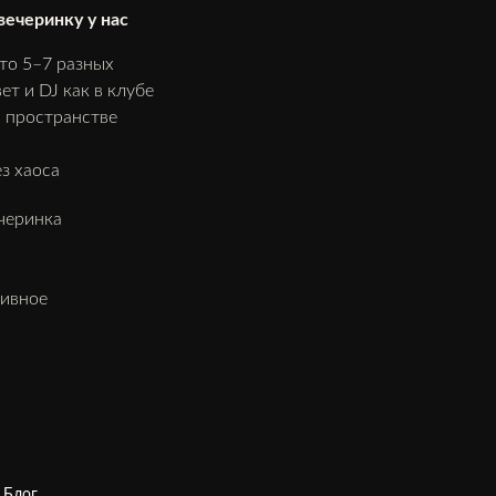
вечеринку у нас
то 5–7 разных
т и DJ как в клубе
 пространстве
з хаоса
черинка
тивное
Блог